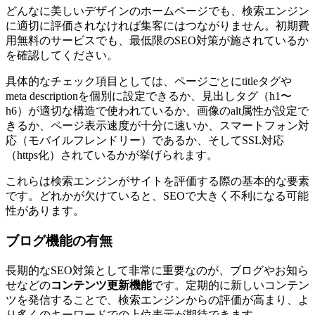
どんなに美しいデザインのホームページでも、検索エンジン
に適切に評価されなければ集客にはつながりません。初期費
用無料のサービスでも、最低限のSEO対策が施されているか
を確認してください。
具体的なチェック項目としては、ページごとにtitleタグや
meta descriptionを個別に設定できるか、見出しタグ（h1〜
h6）が適切な構造で使われているか、画像のalt属性が設定で
きるか、ページ表示速度が十分に速いか、スマートフォン対
応（モバイルフレンドリー）であるか、そしてSSL対応
（https化）されているかが挙げられます。
これらは検索エンジンがサイトを評価する際の基本的な要素
です。どれかが欠けていると、SEOで大きく不利になる可能
性があります。
ブログ機能の有無
長期的なSEO対策として非常に重要なのが、ブログやお知ら
せなどの
コンテンツ更新機能
です。定期的に新しいコンテン
ツを発信することで、検索エンジンからの評価が高まり、よ
り多くのキーワードでの上位表示が期待できます。